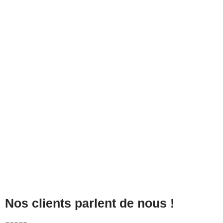
Comment calculer la surface de
gazon synthétique à acheter ?
Nos clients parlent de nous !