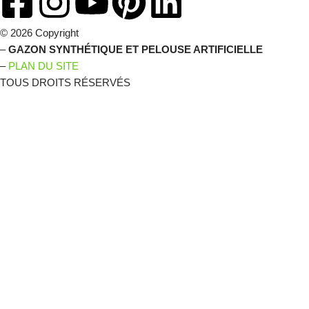
© 2026 Copyright
–
GAZON SYNTHÉTIQUE ET PELOUSE ARTIFICIELLE
–
PLAN DU SITE
TOUS DROITS RÉSERVÉS
C'EST LE MOMENT D'EN
PROFITER !
Préparez dès maintenant l’aménagement de votre jardin en gazon
synthétique et profitez de nos promos de printemps.
Des questions sur votre projet ? Besoin de conseils ?
Prenez contact avec nous dès maintenant.
Un expert étudie
votre projet et vous conseille le modèle le plus adapté !