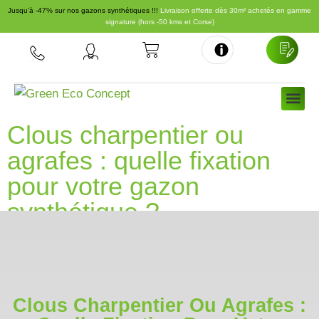
Jusqu’à -47% sur nos gazons synthétiques !!!
Livraison offerte dès 30m² achetés en gamme
signature (hors -50 kms et Corse)
Aller
au
contenu
NOS GA
NOS 
À PRO
Clous charpentier ou
agrafes : quelle fixation
pour votre gazon
synthétique ?
Clous Charpentier Ou Agrafes :