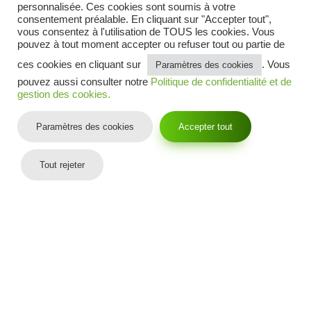
Parrainer un ami
personnalisée. Ces cookies sont soumis à votre
Blog gazon synthétique
consentement préalable. En cliquant sur "Accepter tout",
Mentions légales
vous consentez à l'utilisation de TOUS les cookies. Vous
CGV
pouvez à tout moment accepter ou refuser tout ou partie de
Politique de confidentialité et cookies
ces cookies en cliquant sur
. Vous
Paramètres des cookies
Contactez-nous
pouvez aussi consulter notre
Politique de confidentialité et de
gestion des cookies.
Suivez-nous sur :
Paramètres des cookies
Accepter tout
Tout rejeter
© 2026 Copyright
–
GAZON SYNTHÉTIQUE ET PELOUSE ARTIFICIELLE
–
PLAN DU SITE
TOUS DROITS RÉSERVÉS