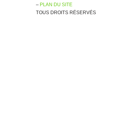
–
PLAN DU SITE
TOUS DROITS RÉSERVÉS
ST LE MOMENT D'EN PROFIT
z dès maintenant l’aménagement de votre jardin en gazon synth
temps.
tions sur votre projet ? Besoin de conseils ?
contact avec nous dès maintenant.
Un expert étudie votre p
le plus adapté !