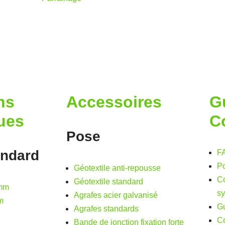
ns
Accessoires
G
ues
C
Pose
ndard
F
Po
Géotextile anti-repousse
Co
Géotextile standard
 mm
sy
Agrafes acier galvanisé
m
Gu
Agrafes standards
Co
Bande de jonction fixation forte