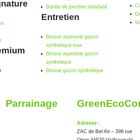
nature
Ca
Bande de jonction standard
Gu
Entretien
Vo
mm
Brosse aspirante gazon
m
synthétique max
emium
Brosse aspirante gazon
synthétique
m
Brosse gazon synthétique
Parrainage
GreenEcoCo
Adresse :
ZAC de Bel Air – 398 rue
Orion 34570 Vailhauquès