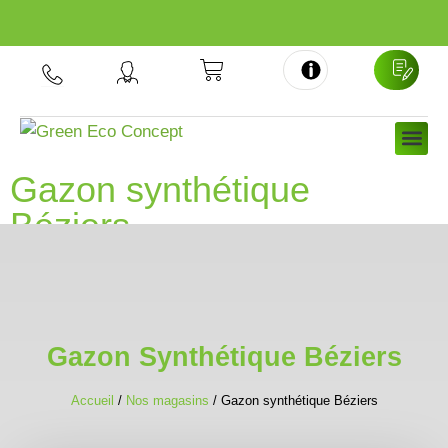
Aller
au
contenu
NOS GA
NOS 
À PRO
Gazon synthétique
Béziers
Gazon Synthétique Béziers
Accueil
/
Nos magasins
/ Gazon synthétique Béziers