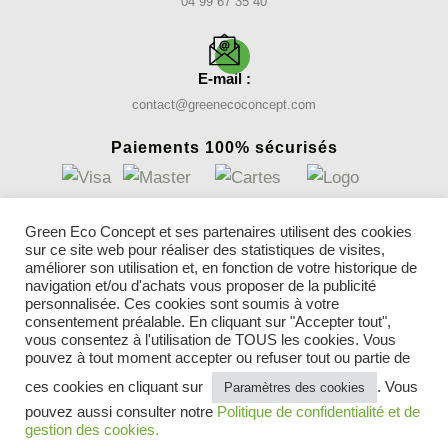
04 99 67 35 40
E-mail :
contact@greenecoconcept.com
Paiements 100% sécurisés
INFORMATIONS
Green Eco Concept et ses partenaires utilisent des cookies
sur ce site web pour réaliser des statistiques de visites,
Nos gazons synthétiques
améliorer son utilisation et, en fonction de votre historique de
Conseils
navigation et/ou d'achats vous proposer de la publicité
Parrainer un ami
personnalisée. Ces cookies sont soumis à votre
Blog gazon synthétique
consentement préalable. En cliquant sur "Accepter tout",
Mentions légales
vous consentez à l'utilisation de TOUS les cookies. Vous
pouvez à tout moment accepter ou refuser tout ou partie de
CGV
Politique de confidentialité et cookies
ces cookies en cliquant sur
. Vous
Paramètres des cookies
Contactez-nous
pouvez aussi consulter notre
Politique de confidentialité et de
gestion des cookies.