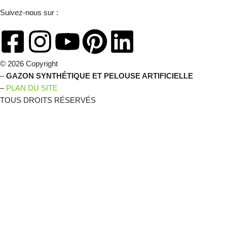
Suivez-nous sur :
© 2026 Copyright
–
GAZON SYNTHÉTIQUE ET PELOUSE ARTIFICIELLE
–
PLAN DU SITE
TOUS DROITS RÉSERVÉS
C'EST LE MOMENT D'EN
PROFITER !
Préparez dès maintenant l’aménagement de votre jardin en gazon
synthétique et profitez de nos promos de printemps.
Des questions sur votre projet ? Besoin de conseils ?