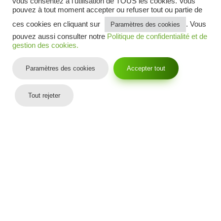
vous consentez à l'utilisation de TOUS les cookies. Vous
Blog gazon synthétique
pouvez à tout moment accepter ou refuser tout ou partie de
Mentions légales
CGV
ces cookies en cliquant sur
. Vous
Paramètres des cookies
Politique de confidentialité et cookies
pouvez aussi consulter notre
Politique de confidentialité et de
Contactez-nous
gestion des cookies.
Suivez-nous sur :
Paramètres des cookies
Accepter tout
Tout rejeter
© 2026 Copyright
–
GAZON SYNTHÉTIQUE ET PELOUSE ARTIFICIELLE
–
PLAN DU SITE
TOUS DROITS RÉSERVÉS