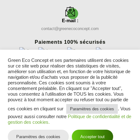
E-mail :
contact@greenecoconcept.com
Paiements 100% sécurisés
Green Eco Concept et ses partenaires utilisent des cookies
sur ce site web pour réaliser des statistiques de visites,
INFORMATIONS
améliorer son utilisation et, en fonction de votre historique de
Nos gazons synthétiques
navigation et/ou d'achats vous proposer de la publicité
Conseils
personnalisée. Ces cookies sont soumis à votre
consentement préalable. En cliquant sur "Accepter tout",
Parrainer un ami
vous consentez à l'utilisation de TOUS les cookies. Vous
Blog gazon synthétique
pouvez à tout moment accepter ou refuser tout ou partie de
Mentions légales
CGV
ces cookies en cliquant sur
. Vous
Paramètres des cookies
Politique de confidentialité et cookies
pouvez aussi consulter notre
Politique de confidentialité et de
Contactez-nous
gestion des cookies.
Suivez-nous sur :
Paramètres des cookies
Accepter tout