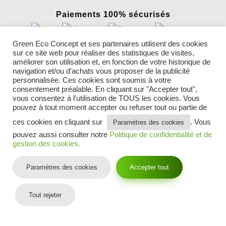
Paiements 100% sécurisés
Green Eco Concept et ses partenaires utilisent des cookies
sur ce site web pour réaliser des statistiques de visites,
INFORMATIONS
améliorer son utilisation et, en fonction de votre historique de
Nos gazons synthétiques
navigation et/ou d'achats vous proposer de la publicité
Conseils
personnalisée. Ces cookies sont soumis à votre
consentement préalable. En cliquant sur "Accepter tout",
Parrainer un ami
vous consentez à l'utilisation de TOUS les cookies. Vous
Blog gazon synthétique
pouvez à tout moment accepter ou refuser tout ou partie de
Mentions légales
CGV
ces cookies en cliquant sur
. Vous
Paramètres des cookies
Politique de confidentialité et cookies
pouvez aussi consulter notre
Politique de confidentialité et de
Contactez-nous
gestion des cookies.
Suivez-nous sur :
Paramètres des cookies
Accepter tout
Tout rejeter
© 2026 Copyright
–
GAZON SYNTHÉTIQUE ET PELOUSE ARTIFICIELLE
–
PLAN DU SITE
TOUS DROITS RÉSERVÉS